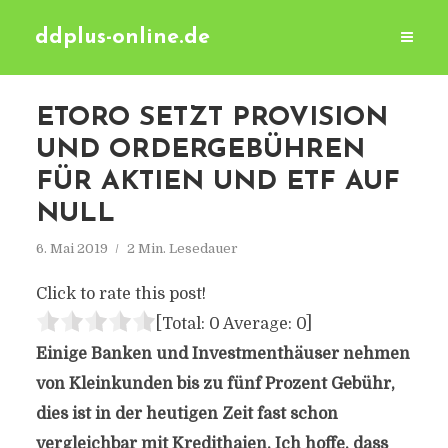
ddplus-online.de
ETORO SETZT PROVISION
UND ORDERGEBÜHREN
FÜR AKTIEN UND ETF AUF
NULL
6. Mai 2019
2 Min. Lesedauer
Click to rate this post!
[Total:
0
Average:
0
]
Einige Banken und Investmenthäuser nehmen
von Kleinkunden bis zu fünf Prozent Gebühr,
dies ist in der heutigen Zeit fast schon
vergleichbar mit Kredithaien. Ich hoffe, dass