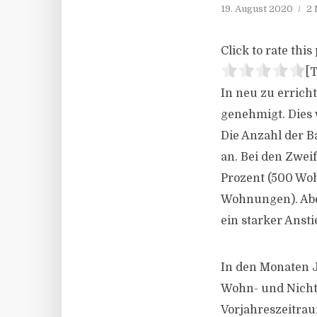
19. August 2020
2 
Click to rate this 
[T
In neu zu erric
genehmigt. Dies
Die Anzahl der 
an. Bei den Zwe
Prozent (500 Wo
Wohnungen). Abe
ein starker Ans
In den Monaten 
Wohn- und Nich
Vorjahreszeitra