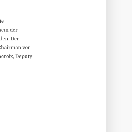
ie
inem der
den. Der
 Chairman von
croix, Deputy