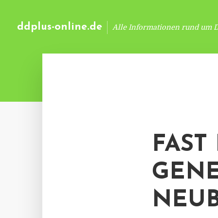
ddplus-online.de
Alle Informationen rund um 
FAST
GEN
NEU