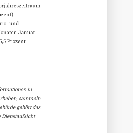
orjahreszeitraum
zent).
üro- und
Monaten Januar
5,5 Prozent
nformationen in
 erheben, sammeln
behörde gehört das
 Dienstaufsicht