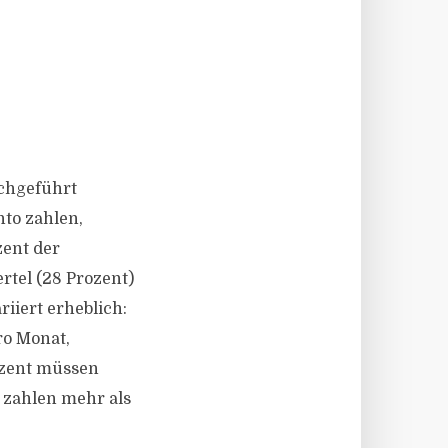
rchgeführt
nto zahlen,
zent der
ertel (28 Prozent)
iiert erheblich:
ro Monat,
rozent müssen
 zahlen mehr als