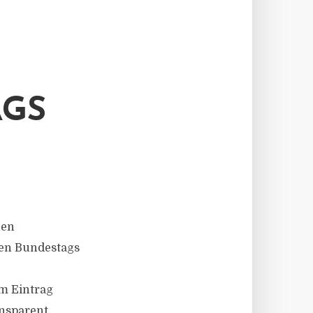
AGS
hen
hen Bundestags
em Eintrag
nsparent...