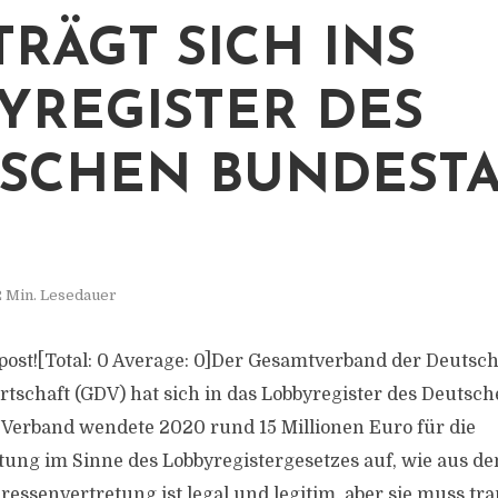
TRÄGT SICH INS
YREGISTER DES
SCHEN BUNDEST
2 Min. Lesedauer
s post![Total: 0 Average: 0]Der Gesamtverband der Deutsc
tschaft (GDV) hat sich in das Lobbyregister des Deutsc
 Verband wendete 2020 rund 15 Millionen Euro für die
tung im Sinne des Lobbyregistergesetzes auf, wie aus d
ressenvertretung ist legal und legitim, aber sie muss tra