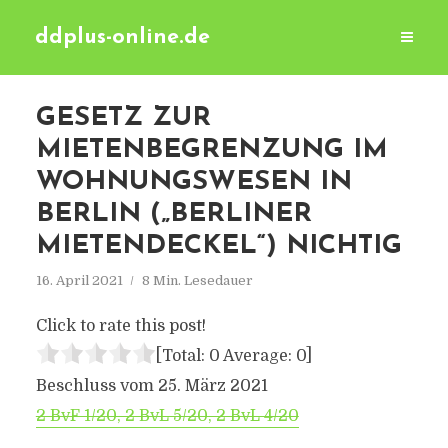
ddplus-online.de
GESETZ ZUR
MIETENBEGRENZUNG IM
WOHNUNGSWESEN IN
BERLIN („BERLINER
MIETENDECKEL“) NICHTIG
16. April 2021
8 Min. Lesedauer
Click to rate this post!
[Total:
0
Average:
0
]
Beschluss vom 25. März 2021
2 BvF 1/20, 2 BvL 5/20, 2 BvL 4/20