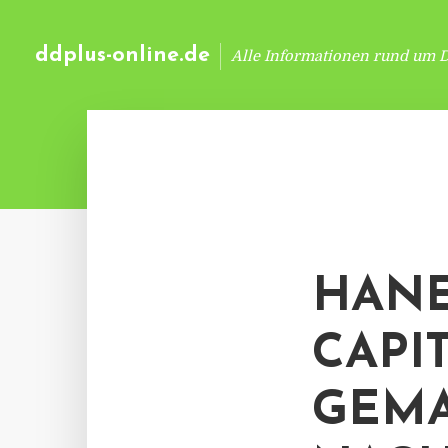
ddplus-online.de
Alle Informationen rund um 
HANE
CAPI
GEM