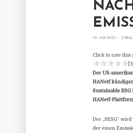
NACH
EMIS
19. Juli 2021
3 Min
Click to rate this 
[T
Der US-amerikani
HANetf kündigen 
Sustainable ESG 
HANetf-Plattform
Der „SESG“ wird 
der einen Emissi