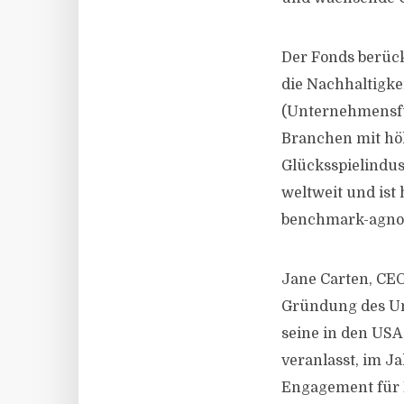
Der Fonds berück
die Nachhaltigke
(Unternehmensfü
Branchen mit höh
Glücksspielindust
weltweit und ist
benchmark-agnost
Jane Carten, CEO
Gründung des Unt
seine in den USA
veranlasst, im J
Engagement für E