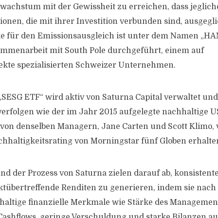
lwachstum mit der Gewissheit zu erreichen, dass jeglich
ionen, die mit ihrer Investition verbunden sind, ausgeg
e für den Emissionsausgleich ist unter dem Namen „HA
ammenarbeit mit South Pole durchgeführt, einem auf
ekte spezialisierten Schweizer Unternehmen.
„SESG ETF“ wird aktiv von Saturna Capital verwaltet und
verfolgen wie der im Jahr 2015 aufgelegte nachhaltige 
 von denselben Managern, Jane Carten und Scott Klimo, 
hhaltigkeitsrating von Morningstar fünf Globen erhalten
und der Prozess von Saturna zielen darauf ab, konsistent
ktübertreffende Renditen zu generieren, indem sie na
haltige finanzielle Merkmale wie Stärke des Managemen
ashflows, geringe Verschuldung und starke Bilanzen au