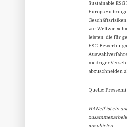
Sustainable ESG 
Europa zu bringe
Geschäftsrisike
zur Weltwirtscha
leisten, die für 
ESG-Bewertungsmo
Auswahlverfahre
niedriger Versch
abzuschneiden al
Quelle: Pressemi
HANetf ist ein u
zusammenarbeitet
anzubieten.