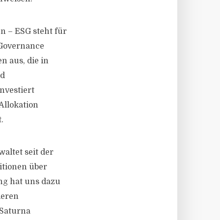
n – ESG steht für
 Governance
 aus, die in
nd
nvestiert
Allokation
.
altet seit der
itionen über
ng hat uns dazu
deren
,Saturna