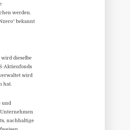
e
lichen werden.
Nzero“ bekannt
 wird dieselbe
US-Aktienfonds
verwaltet wird
 hat.
e und
ch Unternehmen
ts, nachhaltige
fweisen.