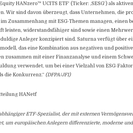
Equity HANzero™ UCITS ETF‘ (Ticker: ,SESG‘) als aktive
n. Wir sind davon überzeugt, dass Unternehmen, die pro
n im Zusammenhang mit ESG-Themen managen, einen be
ft leisten, widerstandsfähiger sind sowie einen Mehrwert
geduldige Anleger konzipiert sind. Saturna verfügt über 
dell, das eine Kombination aus negativen und positiv
n zusammen mit einer Finanzanalyse und einem Schwe
uldung verwendet, um bei einer Vielzahl von ESG-Faktor
s die Konkurrenz.“
(DFPA/JF1)
tteilung HANetf
nabhängiger ETF-Spezialist, der mit externen Vermögensve
, um europäischen Anlegern differenzierte, moderne und