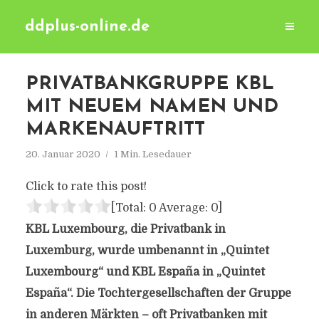
ddplus-online.de
PRIVATBANKGRUPPE KBL
MIT NEUEM NAMEN UND
MARKENAUFTRITT
20. Januar 2020
1 Min. Lesedauer
Click to rate this post!
[Total:
0
Average:
0
]
KBL Luxembourg, die Privatbank in
Luxemburg, wurde umbenannt in „Quintet
Luxembourg“ und KBL España in „Quintet
España“. Die Tochtergesellschaften der Gruppe
in anderen Märkten – oft Privatbanken mit