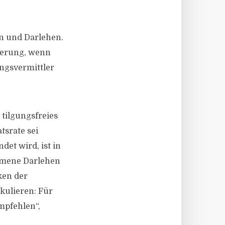
n und Darlehen.
zierung, wenn
ungsvermittler
tilgungsfreies
tsrate sei
det wird, ist in
mmene Darlehen
ken der
kulieren: Für
mpfehlen“,