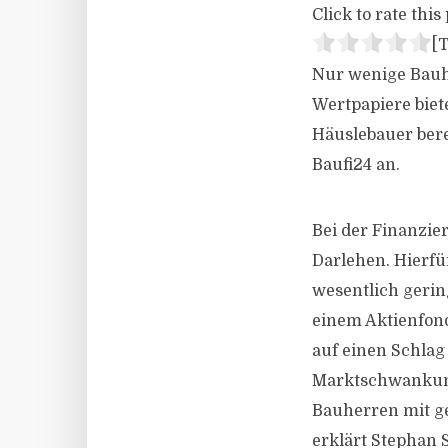
Click to rate this 
[T
Nur wenige Bauh
Wertpapiere biet
Häuslebauer bere
Baufi24 an.
Bei der Finanzie
Darlehen. Hierfü
wesentlich gerin
einem Aktienfon
auf einen Schlag
Marktschwankung
Bauherren mit ger
erklärt Stephan 