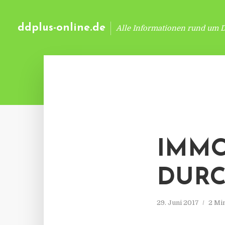
ddplus-online.de
Alle Informationen rund um 
IMMO
DURC
29. Juni 2017
2 Mi