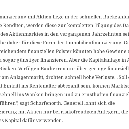
inanzierung mit Aktien liege in der schnellen Rückzahlun
 Renditen, werden diese zur kompletten Tilgung des Da
 des Aktienmarktes in den vergangenen Jahrzehnten se
che daher für diese Form der Immobilienfinanzierung. 
eichendem finanziellen Polster könnten hohe Gewinne 
sogar günstiger finanzieren. Aber die Kapitalanlage in 
Risiken. Verfügen Bauherren nur über geringe finanziel
am Anlagenmarkt, drohten schnell hohe Verluste. „Soll 
it Eintritt ins Rentenalter abbezahlt sein, können Mar
 schnell ins Wanken bringen und zu ernsthaften finanzie
ühren“, sagt Scharfenorth. Generell lohnt sich die
ierung mit Aktien nur bei risikofreudigen Anlegern, di
es Kapital dafür verwenden.