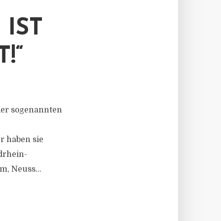
 IST
!“
 der sogenannten
e
r haben sie
drhein-
m, Neuss...