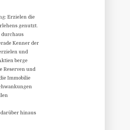
g: Erzielen die
rlehens genutzt.
i durchaus
Gerade Kenner der
erzielen und
Aktien berge
le Reserven und
die Immobilie
ktschwankungen
llen
e darüber hinaus