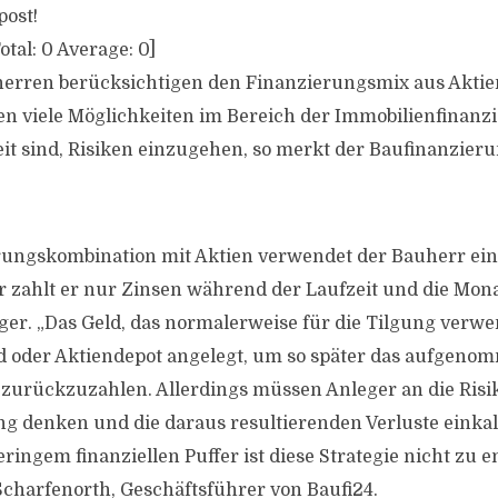
post!
otal:
0
Average:
0
]
erren berücksichtigen den Finanzierungsmix aus Aktie
en viele Möglichkeiten im Bereich der Immobilienfinan
it sind, Risiken einzugehen, so merkt der Baufinanzier
rungskombination mit Aktien verwendet der Bauherr ein 
r zahlt er nur Zinsen während der Laufzeit und die Mona
ger. „Das Geld, das normalerweise für die Tilgung verwen
d oder Aktiendepot angelegt, um so später das aufgeno
 zurückzuzahlen. Allerdings müssen Anleger an die Risi
 denken und die daraus resultierenden Verluste einkal
ingem finanziellen Puffer ist diese Strategie nicht zu e
Scharfenorth, Geschäftsführer von Baufi24.