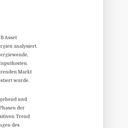
B Asset
gien analysiert.
nergiewende,
Inputkosten.
erenden Markt
stiert wurde.
rgehend und
 Phasen der
sitiven Trend
ngen des