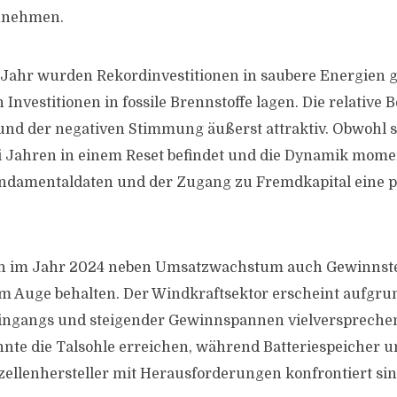
unehmen.
ahr wurden Rekordinvestitionen in saubere Energien ge
 Investitionen in fossile Brennstoffe lagen. Die relative
rund der negativen Stimmung äußerst attraktiv. Obwohl s
ei Jahren in einem Reset befindet und die Dynamik mo
Fundamentaldaten und der Zugang zu Fremdkapital eine p
ten im Jahr 2024 neben Umsatzwachstum auch Gewinnst
m Auge behalten. Der Windkraftsektor erscheint aufgru
ingangs und steigender Gewinnspannen vielversprechen
nte die Talsohle erreichen, während Batteriespeicher u
zellenhersteller mit Herausforderungen konfrontiert sin