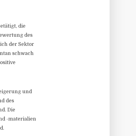
tätigt, die
 Bewertung des
ich der Sektor
mentan schwach
ositive
eigerung und
nd des
d. Die
nd -materialien
d.