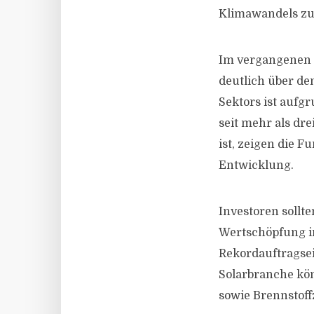
Klimawandels z
Im vergangenen J
deutlich über den
Sektors ist aufg
seit mehr als dr
ist, zeigen die 
Entwicklung.
Investoren soll
Wertschöpfung i
Rekordauftragse
Solarbranche kön
sowie Brennstoff