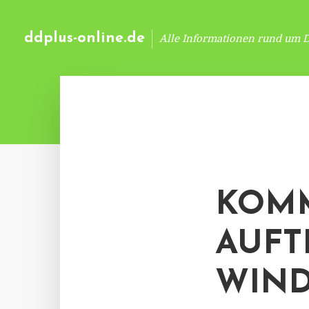
ddplus-online.de
Alle Informationen rund um 
KOMM
AUFT
WIND