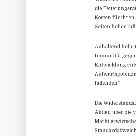
die Teuerungsrat
Kosten für ihren 
Zeiten hoher Inf
Anhaltend hohe P
Immunität gegenü
Entwicklung ents
Aufwärtspotenzia
fallenden.“
Die Widerstandsf
Aktien über die 
Markt erwirtscha
Standardabweich