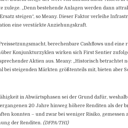
e zulege. „Denn bestehende Anlagen werden dann attrakt
Ersatz steigen“, so Meany. Dieser Faktor verleihe Infrast
lation eine verstärkte Anziehungskraft.
reissetzungsmacht, berechenbare Cashflows und eine r
ber Konjunkturzyklen wirken sich First Sentier zufolge
prechender Aktien aus. Meany: „Historisch betrachtet 
l bei steigenden Märkten größtenteils mit, bieten aber S
ähigkeit in Abwärtsphasen sei der Grund dafür, weshalb
vergangenen 20 Jahre hinweg höhere Renditen als der br
ften konnten – und zwar bei weniger Risiko, gemessen 
ung der Renditen.
(DFPA/TH1)