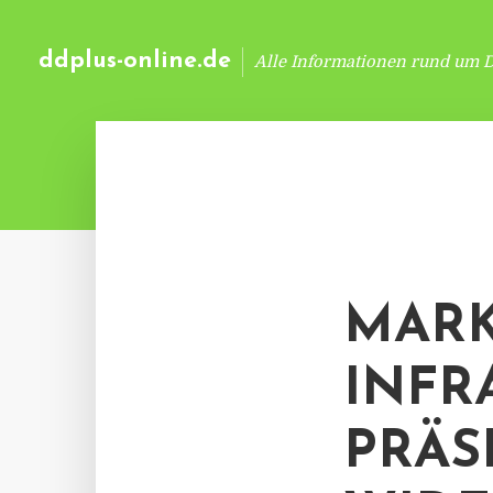
ddplus-online.de
Alle Informationen rund um 
MAR
INFR
PRÄS