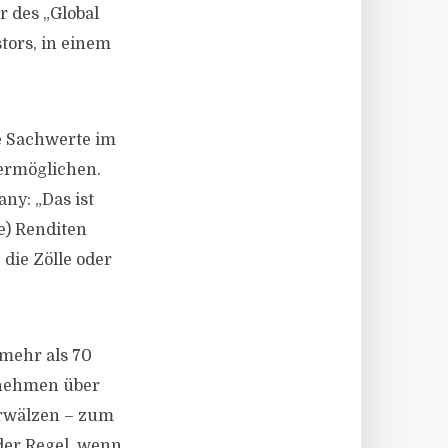
r des „Global
tors, in einem
ie Sachwerte im
ermöglichen.
ny: „Das ist
e) Renditen
 die Zölle oder
 mehr als 70
rnehmen über
erwälzen – zum
der Regel, wenn