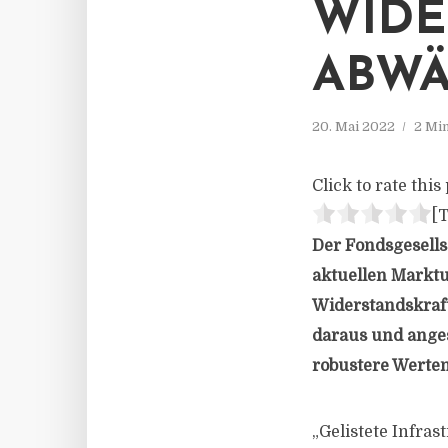
WIDE
ABWÄ
20. Mai 2022
2 Mi
Click to rate this 
[T
Der Fondsgesellsc
aktuellen Marktu
Widerstandskraft
daraus und ange
robustere Werten
„Gelistete Infra