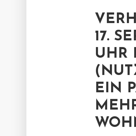
VER
17. S
UHR 
(NUT
EIN 
MEHR
WOH