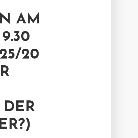
N AM
9.30
25/20
R
 DER
R?)