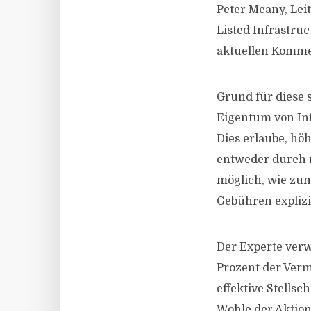
Peter Meany, Lei
Listed Infrastru
aktuellen Komme
Grund für diese s
Eigentum von In
Dies erlaube, hö
entweder durch r
möglich, wie zum 
Gebühren explizit
Der Experte verw
Prozent der Ver
effektive Stells
Wohle der Aktion