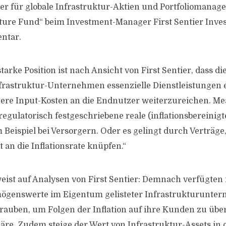
ter für globale Infrastruktur-Aktien und Portfoliomanage
cture Fund“ beim Investment-Manager First Sentier Inves
ntar.
tarke Position ist nach Ansicht von First Sentier, dass d
frastruktur-Unternehmen essenzielle Dienstleistungen 
here Input-Kosten an die Endnutzer weiterzureichen. Mea
egulatorisch festgeschriebene reale (inflationsbereinigt
Beispiel bei Versorgern. Oder es gelingt durch Verträge,
 an die Inflationsrate knüpfen.“
eist auf Analysen von First Sentier: Demnach verfügten
mögenswerte im Eigentum gelisteter Infrastrukturunte
chrauben, um Folgen der Inflation auf ihre Kunden zu üb
äre. Zudem steige der Wert von Infrastruktur-Assets in 