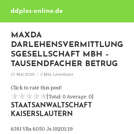
ddplus-online.de
MAXDA
DARLEHENSVERMITTLUNG
SGESELLSCHAFT MBH –
TAUSENDFACHER BETRUG
17. Mai 2020
5 Min. Lesedauer
Click to rate this post!
[Total:
0
Average:
0
]
STAATSANWALTSCHAFT
KAISERSLAUTERN
6581 VRs 6050 Js 19201/19