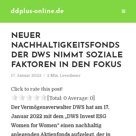
ddplus-online.de
NEUER
NACHHALTIGKEITSFONDS
DER DWS NIMMT SOZIALE
FAKTOREN IN DEN FOKUS
17. Januar 2022
2 Min. Lesedauer
Click to rate this post!
[Total:
0
Average:
0
]
Der Vermögensverwalter DWS hat am 17.
Januar 2022 mit dem „DWS Invest ESG
Women for Women“ einen nachhaltig
anlegenden Aktienfonds aufgelegt, der in