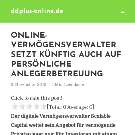
ddplus-online.de
ONLINE-
VERMÖGENSVERWALTER
SETZT KÜNFTIG AUCH AUF
PERSÖNLICHE
ANLEGERBETREUUNG
9. November 2018
1 Min. Lesedauer
Click to rate this post!
[Total:
0
Average:
0
]
Der digitale Vermögensverwalter Scalable
Capital weitet sein Angebot für vermögende
Privatanleger aus: Für Investoren mit einem