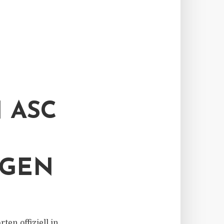
 ASC
OGEN
en offiziell in