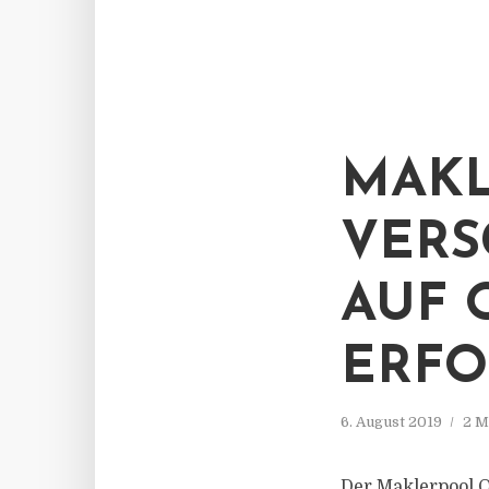
MAKL
VERS
AUF 
ERFO
6. August 2019
2 M
Der Maklerpool Q