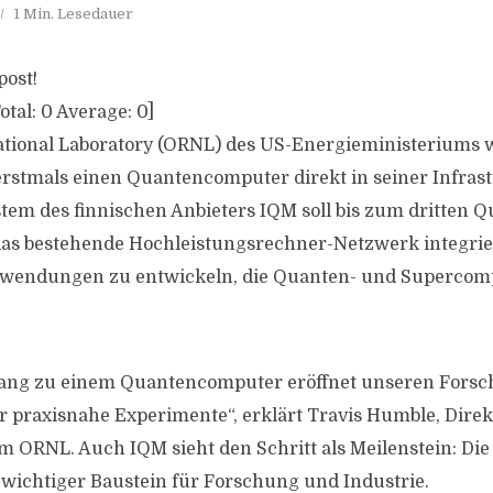
1 Min. Lesedauer
post!
otal:
0
Average:
0
]
ational Laboratory (ORNL) des US-Energieministeriums 
rstmals einen Quantencomputer direkt in seiner Infrast
tem des finnischen Anbieters IQM soll bis zum dritten Q
 das bestehende Hochleistungsrechner-Netzwerk integrie
 Anwendungen zu entwickeln, die Quanten- und Supercom
gang zu einem Quantencomputer eröffnet unseren Forsc
r praxisnahe Experimente“, erklärt Travis Humble, Dir
m ORNL. Auch IQM sieht den Schritt als Meilenstein: Die
n wichtiger Baustein für Forschung und Industrie.