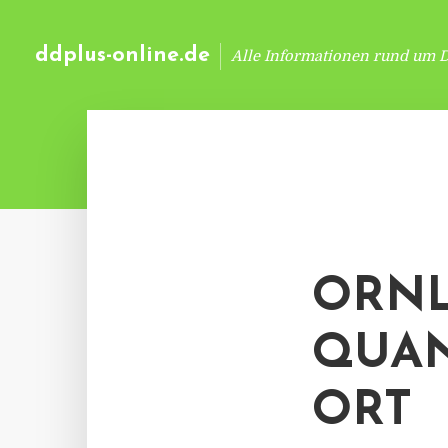
ddplus-online.de
Alle Informationen rund um 
ORNL
QUA
ORT