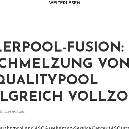
WEITERLESEN
ERPOOL-FUSION:
CHMELZUNG VON
QUALITYPOOL
LGREICH VOLLZ
in. Lesedauer
ualitypool und ASC Assekuranz-Service Center (ASC) start