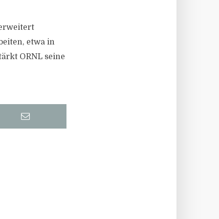
erweitert
eiten, etwa in
tärkt ORNL seine