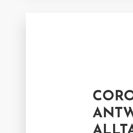
CORO
ANTW
ALLT