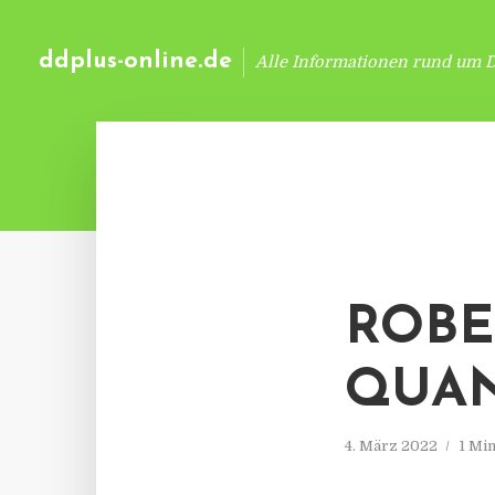
ddplus-online.de
Alle Informationen rund um 
ROBE
QUAN
4. März 2022
1 Mi