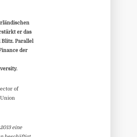
erländischen
stärkt er das
litz. Parallel
Finance der
ersity.
ector of
d Union
 2013 eine
n beschäftigt