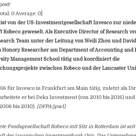
post!
otal:
0
Average:
0
]
 ist von der US-Investmentgesellschaft Invesco zur nied
 Robeco geweselt. Als Executive Director of Research ver
earch Team unter der Leitung von Weili Zhou und David B
ls Honory Researcher am Department of Accounting and 
sity Management School tätig und koordiniert die
chungsprojekte zwischen Robeco und der Lancaster Univ
16 für Invesco in Frankfurt am Main tätig, zuletzt als Dir
arbeitete er bei Deka Investment (von 2010 bis 2016) un
2006 bis 2010).
(DFPA/jpw1)
te Fondsgesellschaft Robeco mit Sitz in Rotterdam ist seit
aft der japanischen Investmentbank Orix. Das Unternehme