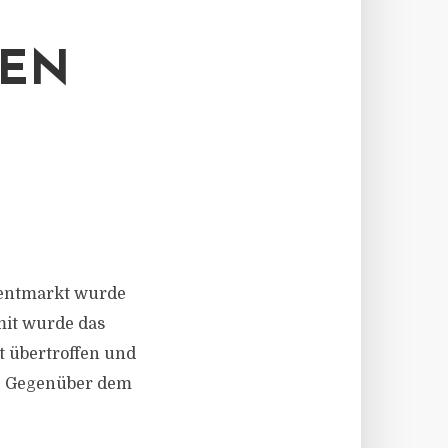
MEN
tmentmarkt wurde
mit wurde das
t übertroffen und
t). Gegenüber dem