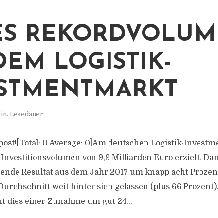
ES REKORDVOLU
DEM LOGISTIK-
STMENTMARKT
in. Lesedauer
is post![Total: 0 Average: 0]Am deutschen Logistik-Inves
 Investitionsvolumen von 9,9 Milliarden Euro erzielt. Da
ende Resultat aus dem Jahr 2017 um knapp acht Prozen
Durchschnitt weit hinter sich gelassen (plus 66 Prozen
ht dies einer Zunahme um gut 24...