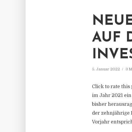
NEU
AUF 
INVE
5. Januar 2022
3 M
Click to rate th
im Jahr 2021 ein
bisher herausrag
der zehnjährige 
Vorjahr entspric