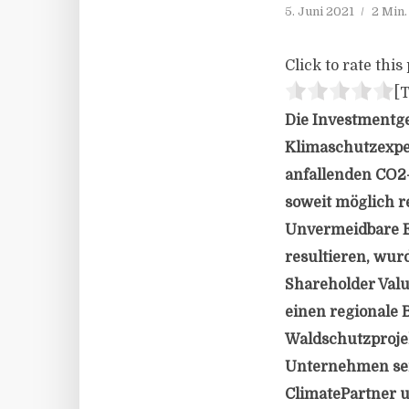
5. Juni 2021
2 Min
Click to rate this 
[T
Die Investmentg
Klimaschutzexper
anfallenden CO2-
soweit möglich r
Unvermeidbare E
resultieren, wur
Shareholder Valu
einen regionale 
Waldschutzprojek
Unternehmen sein
ClimatePartner u