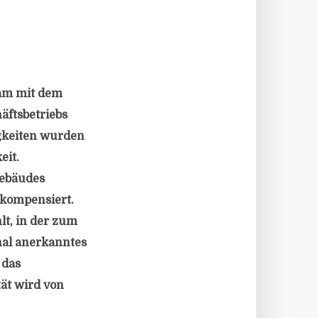
sam mit dem
äftsbetriebs
igkeiten wurden
eit.
gebäudes
 kompensiert.
t, in der zum
nal anerkanntes
 das
ät wird von