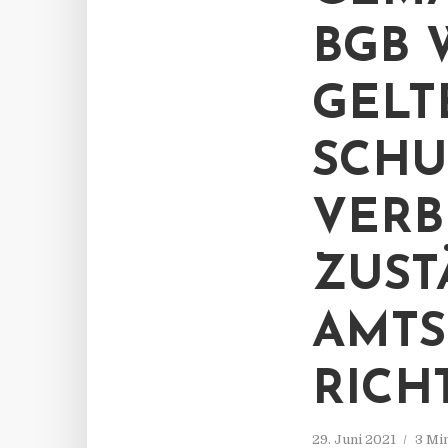
GB W
ELTE
CHUT
RBLEI
STÄN
TSGE
CHTE
29. Juni 2021
3 Mi