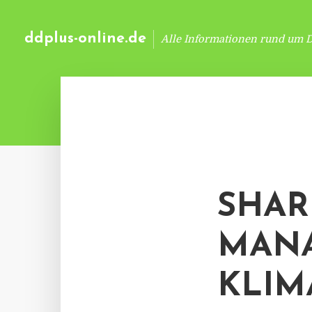
ddplus-online.de
Alle Informationen rund um 
SHAR
MANA
KLIM