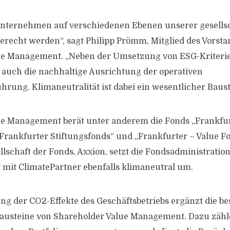
Unternehmen auf verschiedenen Ebenen unserer gesells
recht werden“, sagt Philipp Prömm, Mitglied des Vorsta
ue Management. „Neben der Umsetzung von ESG-Kriteri
 auch die nachhaltige Ausrichtung der operativen
ung. Klimaneutralität ist dabei ein wesentlicher Baust
ue Management berät unter anderem die Fonds „Frankfur
 „Frankfurter Stiftungsfonds“ und „Frankfurter – Value F
lschaft der Fonds, Axxion, setzt die Fondsadministration
mit ClimatePartner ebenfalls klimaneutral um.
ung der CO2-Effekte des Geschäftsbetriebs ergänzt die b
austeine von Shareholder Value Management. Dazu zähl