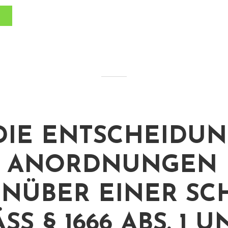
DIE ENTSCHEIDU
R ANORDNUNGEN
NÜBER EINER SC
S § 1666 ABS. 1 UND