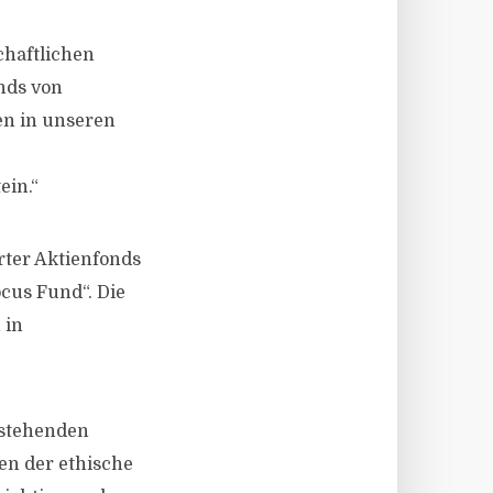
chaftlichen
nds von
en in unseren
ein.“
ter Aktienfonds
ocus Fund“. Die
 in
estehenden
en der ethische