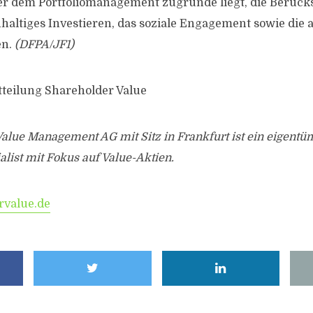
er dem Portfoliomanagement zugrunde liegt, die Berück
haltiges Investieren, das soziale Engagement sowie die 
en.
(DFPA/JF1)
tteilung Shareholder Value
alue Management AG mit Sitz in Frankfurt ist ein eigentü
list mit Fokus auf Value-Aktien.
value.de