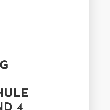
NG
HULE
 4 B