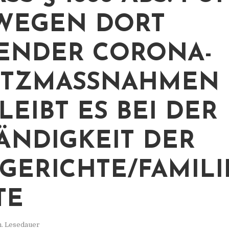
EGEN DORT G
NDER CORONA-S
ZMASSNAHMEN VE
BT ES BEI DER ZU
DIGKEIT DER AM
RICHTE/FAMILIE
n. Lesedauer