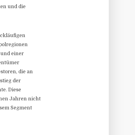
ken und die
ckläufigen
polregionen
 und einer
gentümer
storen, die an
stieg der
te. Diese
nen Jahren nicht
iesem Segment