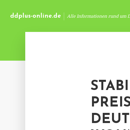
ddplus-online.de
Alle Informationen rund um 
STAB
PREI
DEU