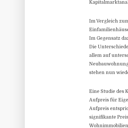
Kapitalmarktanal
Im Vergleich zu
Einfamilienhäuse
Im Gegensatz daz
Die Unterschiede
allem auf unters
Neubauwohnungen
stehen nun wiede
Eine Studie des K
Aufpreis für Eig
Aufpreis entspri
signifikante Prei
Wohnimmobilien s