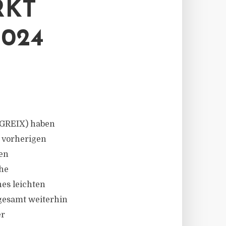
RKT
024
(GREIX) haben
m vorherigen
len
che
es leichten
sgesamt weiterhin
er