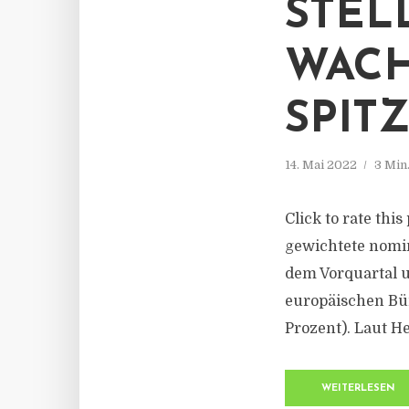
STEL
WACH
SPIT
14. Mai 2022
3 Min
Click to rate thi
gewichtete nomin
dem Vorquartal um
europäischen Bür
Prozent). Laut He
WEITERLESEN