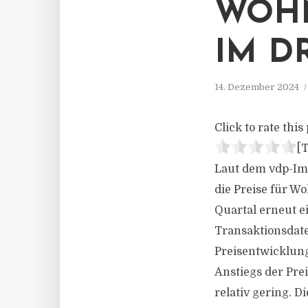
WOH
IM D
14. Dezember 2024
Click to rate this 
[T
Laut dem vdp-Im
die Preise für W
Quartal erneut e
Transaktionsdate
Preisentwicklung
Anstiegs der Pre
relativ gering. 