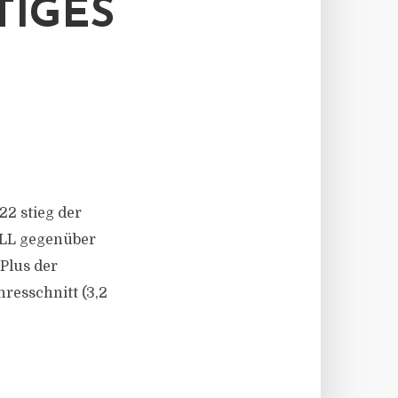
TIGES
22 stieg der
JLL gegenüber
 Plus der
resschnitt (3,2