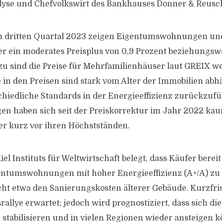
yse und Chefvolkswirt des Bankhauses Donner & Reusche
m dritten Quartal 2023 zeigen Eigentumswohnungen un
r ein moderates Preisplus von 0,9 Prozent beziehungswe
u sind die Preise für Mehrfamilienhäuser laut GREIX w
 in den Preisen sind stark vom Alter der Immobilien abh
chiedliche Standards in der Energieeffizienz zurückzufü
 haben sich seit der Preiskorrektur im Jahr 2022 kau
r kurz vor ihren Höchstständen.
iel Instituts für Weltwirtschaft belegt, dass Käufer bereit
entumswohnungen mit hoher Energieeffizienz (A+/A) zu 
cht etwa den Sanierungskosten älterer Gebäude. Kurzfris
srallye erwartet; jedoch wird prognostiziert, dass sich die
tabilisieren und in vielen Regionen wieder ansteigen 