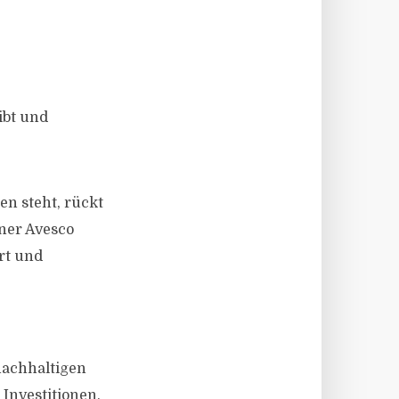
ibt und
en steht, rückt
ner Avesco
rt und
nachhaltigen
 Investitionen,