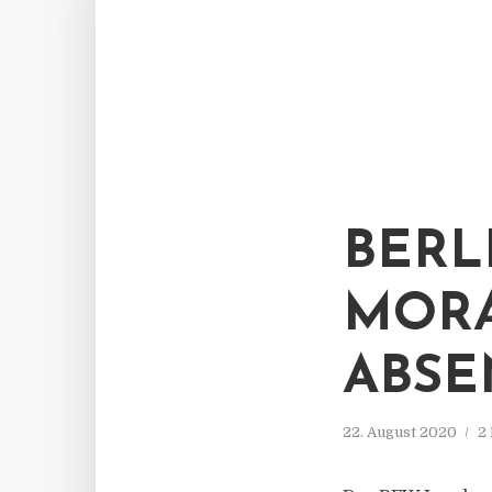
BERL
MORA
ABSE
22. August 2020
2