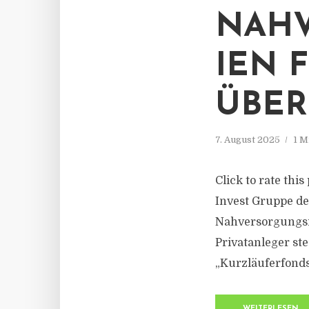
NAH
IEN 
ÜBER
7. August 2025
1 M
Click to rate thi
Invest Gruppe de
Nahversorgungsim
Privatanleger ste
„Kurzläuferfonds“
WEITERLESEN