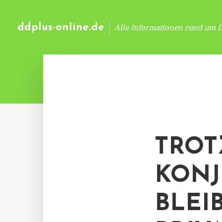
ddplus-online.de
Alle Informationen rund um 
TROT
KON
BLEI