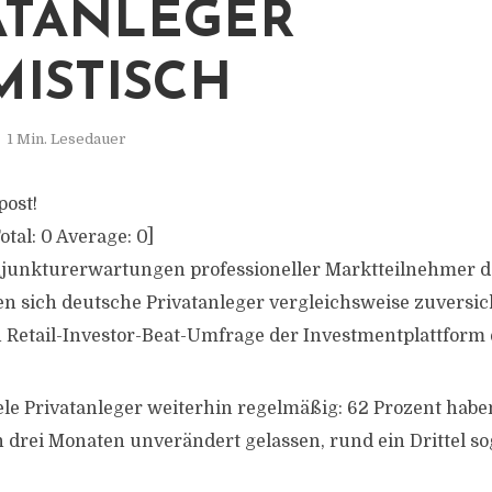
ATANLEGER
MISTISCH
1 Min. Lesedauer
post!
otal:
0
Average:
0
]
junkturerwartungen professioneller Marktteilnehmer d
en sich deutsche Privatanleger vergleichsweise zuversich
n Retail-Investor-Beat-Umfrage der Investmentplattform 
ele Privatanleger weiterhin regelmäßig: 62 Prozent haben
drei Monaten unverändert gelassen, rund ein Drittel so