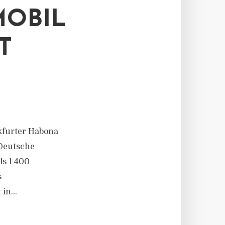
OBIL
T
nkfurter Habona
 Deutsche
s 1 400
s
in...