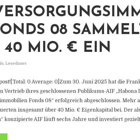
VERSORGUNGSIMM
FONDS 08 SAMMEL
 40 MIO. € EIN
in. Lesedauer
s post![Total: 0 Average: 0]Zum 30. Juni 2025 hat die Fra
n Vertrieb ihres geschlossenen Publikums-AIF „Habona
mobilien Fonds 08“ erfolgreich abgeschlossen. Mehr al
uerten insgesamt über 40 Mio. € Eigenkapital bei. Der al
 konzipierte AIF läuft sechs Jahre und investiert gezielt 