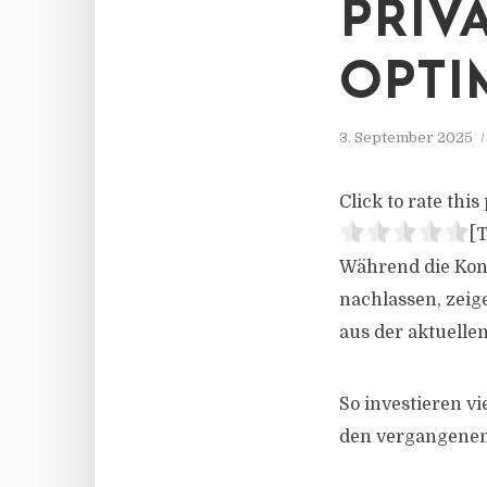
PRIV
OPTI
3. September 2025
Click to rate this 
[T
Während die Kon
nachlassen, zeig
aus der aktuelle
So investieren vi
den vergangenen 