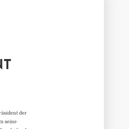
NT
Präsident der
m seine