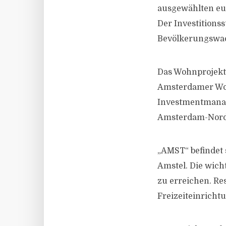
ausgewählten eu
Der Investitions
Bevölkerungswach
Das Wohnprojekt
Amsterdamer Woh
Investmentmanag
Amsterdam-Nord,
„AMST“ befindet
Amstel. Die wich
zu erreichen. Re
Freizeiteinricht