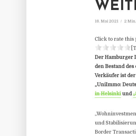
WEIT
18. Mai 2021
2 Min
Click to rate this 
[T
Der Hamburger I
den Bestand des
Verkäufer ist der
„UniImmo: Deuts
in Helsinki
und
„
„Wohninvestments
und Stabilisierun
Border Transacti