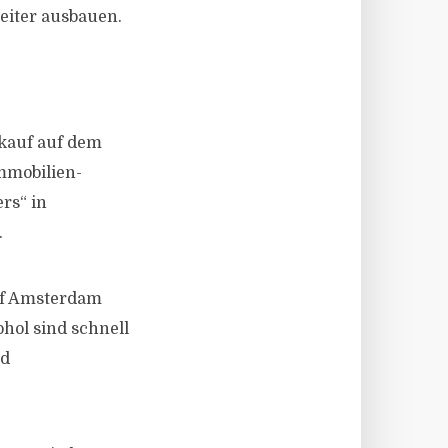
iter ausbauen.
kauf auf dem
mmobilien-
rs“ in
.
of Amsterdam
hol sind schnell
nd