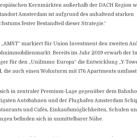
ropäischen Kernmärkten außerhalb der DACH Region we
standort Amsterdam ist aufgrund des anhaltend starken
stums fester Bestandteil dieser Strategie.“
 „AMST“ markiert für Union Investment den zweiten An
nimmobilienmarkt: Bereits im Jahr 2019 erwarb der I
er für den „UniImmo: Europa“ die Entwicklung „Y-Towe
 die auch einen Wohnturm mit 176 Apartments umfasst
 sich in zentraler Premium-Lage gegenüber dem Bahnh
tigsten Autobahnen und der Flughafen Amsterdam Schip
staurants und Cafés, Einkaufsmöglichkeiten, Schulen u
ungen befinden sich in unmittelbarer Nähe.