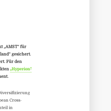
t „AMST“ für
and“ gesichert.
rt. Für den
ekten
„Hyperion“
ment.
iversifizierung
pean Cross-
teil in