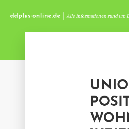
ddplus-online.de
Alle Informationen rund um 
UNIO
POSI
WOH