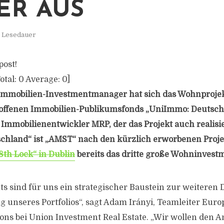
ER AUS
. Lesedauer
post!
otal:
0
Average:
0
]
mmobilien-Investmentmanager hat sich das Wohnprojek
 offenen Immobilien-Publikumsfonds „UniImmo: Deutschl
 Immobilienentwickler MRP, der das Projekt auch realisie
chland“ ist „AMST“ nach den kürzlich erworbenen Proj
8th Lock“ in Dublin
bereits das dritte große Wohninvest
 sind für uns ein strategischer Baustein zur weiteren D
g unseres Portfolios“, sagt Adam Irányi, Teamleiter Euro
ons bei Union Investment Real Estate. „Wir wollen den An