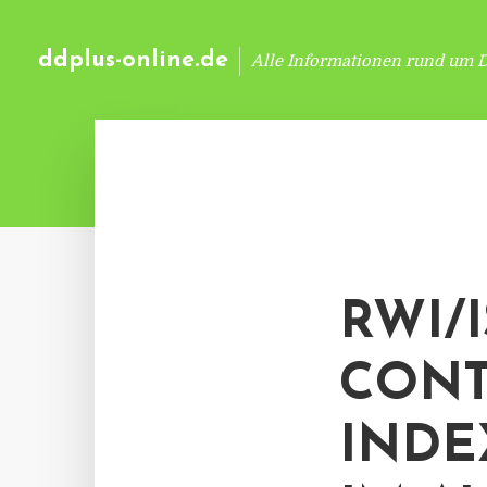
ddplus-online.de
Alle Informationen rund um 
RWI/I
CONT
INDE