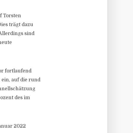
f Torsten
ies trägt dazu
Allerdings sind
neute
r fortlaufend
ein, auf die rund
chnellschätzung
rozent des im
anuar 2022