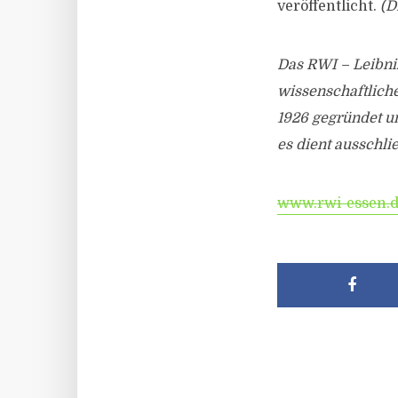
veröffentlicht.
(D
Das RWI – Leibniz
wissenschaftlich
1926 gegründet und
es dient ausschl
www.rwi-essen.