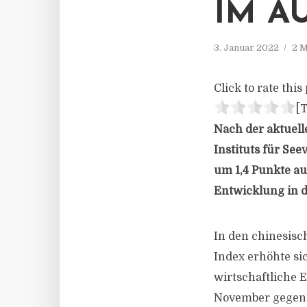
IM A
3. Januar 2022
2 M
Click to rate this 
[T
Nach der aktuell
Instituts für Se
um 1,4 Punkte auf
Entwicklung in 
In den chinesis
Index erhöhte si
wirtschaftliche 
November gegenüb