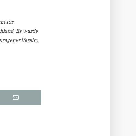
um für
chland. Es wurde
etragener Verein;