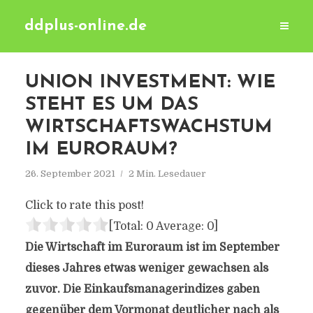
ddplus-online.de
UNION INVESTMENT: WIE
STEHT ES UM DAS
WIRTSCHAFTSWACHSTUM
IM EURORAUM?
26. September 2021
2 Min. Lesedauer
Click to rate this post!
[Total:
0
Average:
0
]
Die Wirtschaft im Euroraum ist im September
dieses Jahres etwas weniger gewachsen als
zuvor. Die Einkaufsmanagerindizes gaben
gegenüber dem Vormonat deutlicher nach als