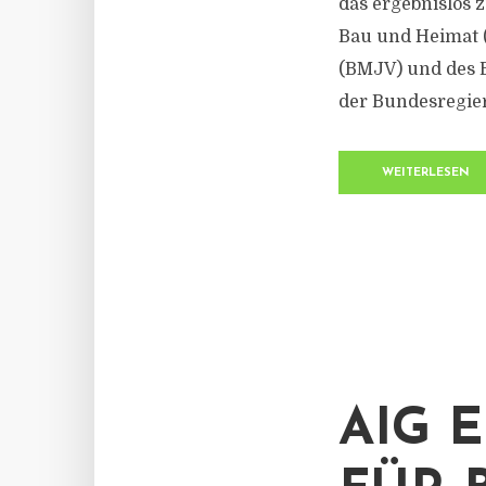
das ergebnislos
Bau und Heimat 
(BMJV) und des 
der Bundesregier
WEITERLESEN
AIG 