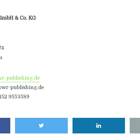
GmbH & Co. KG
74
u
-publishing.de
wr-publishing.de
6152 9553589