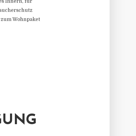
s Innern, für
raucherschutz
) zum Wohnpaket
GUNG