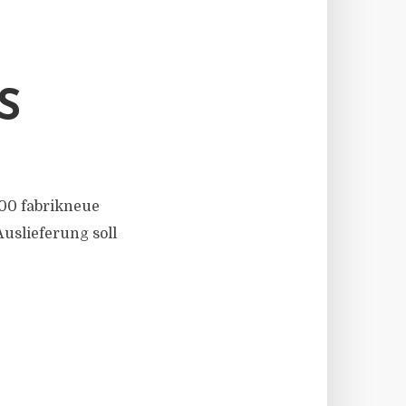
S
500 fabrikneue
uslieferung soll