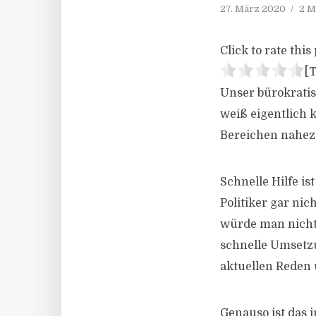
27. März 2020
2 M
Click to rate this 
[T
Unser bürokratis
weiß eigentlich k
Bereichen nahezu
Schnelle Hilfe is
Politiker gar nic
würde man nicht 
schnelle Umsetz
aktuellen Reden u
Genauso ist das 