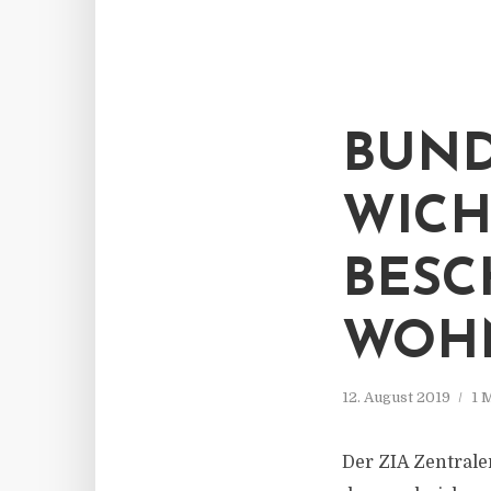
BUND
WICH
BESC
WOH
12. August 2019
1 
Der ZIA Zentrale