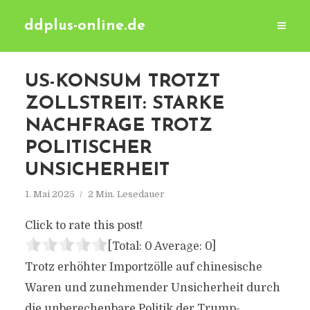
ddplus-online.de
US-KONSUM TROTZT
ZOLLSTREIT: STARKE
NACHFRAGE TROTZ
POLITISCHER
UNSICHERHEIT
1. Mai 2025
2 Min. Lesedauer
Click to rate this post!
[Total:
0
Average:
0
]
Trotz erhöhter Importzölle auf chinesische
Waren und zunehmender Unsicherheit durch
die unberechenbare Politik der Trump-