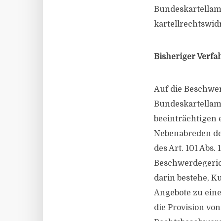
Bundeskartellamt
kartellrechtswid
Bisheriger Verfa
Auf die Beschwer
Bundeskartellam
beeinträchtigen 
Nebenabreden de
des Art. 101 Abs.
Beschwerdegerich
darin bestehe, K
Angebote zu eine
die Provision vo