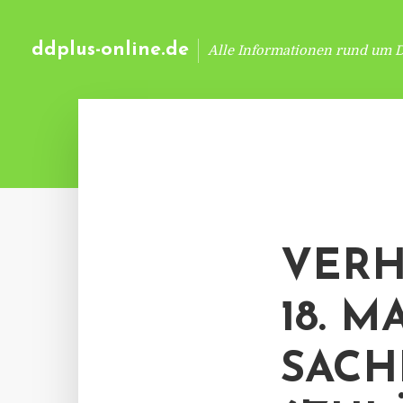
ddplus-online.de
Alle Informationen rund um 
VER
18. M
SACH