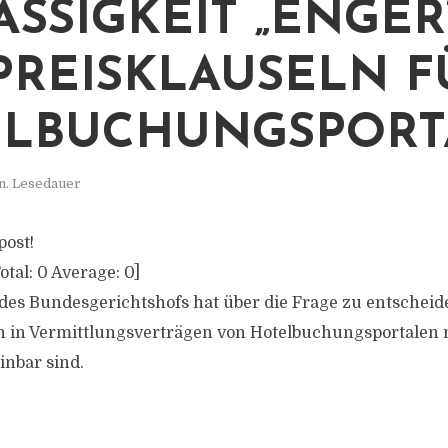
ÄSSIGKEIT „ENGER
PREISKLAUSELN F
LBUCHUNGSPORT
n. Lesedauer
post!
otal:
0
Average:
0
]
 des Bundesgerichtshofs hat über die Frage zu entscheid
n in Vermittlungsverträgen von Hotelbuchungsportalen
inbar sind.