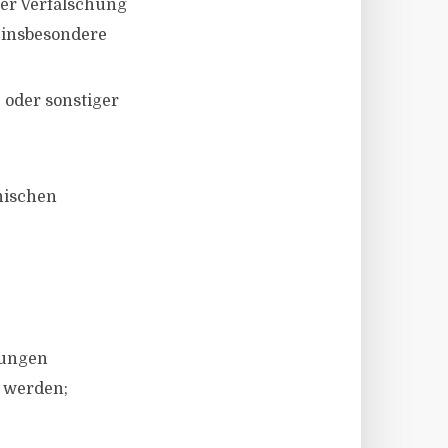
der Verfälschung
 insbesondere
 oder sonstiger
nischen
tungen
 werden;