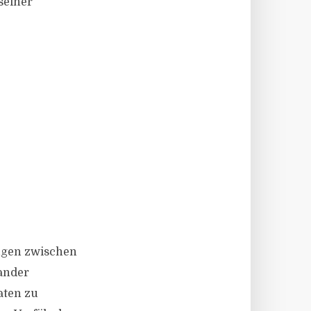
seiner
ungen zwischen
ander
aten zu