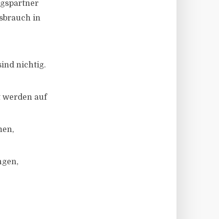
agspartner
sbrauch in
ind nichtig.
t werden auf
men,
ngen,