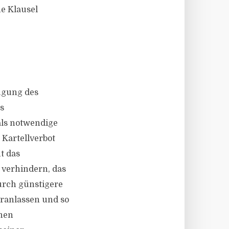
he Klausel
ügung des
s
als notwendige
Kartellverbot
nt das
u verhindern, das
urch günstigere
eranlassen und so
enen