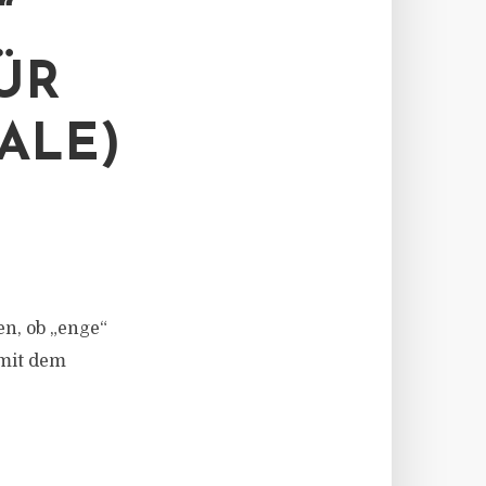
“
ÜR
ALE)
en, ob „enge“
 mit dem