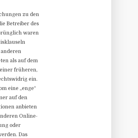
uchungen zu den
ie Betreiber des
prünglich waren
isklauseln
f anderen
ten als auf dem
 einer früheren,
chtswidrig ein.
om eine „enge“
mer auf den
tionen anbieten
anderen Online-
ung oder
 werden. Das