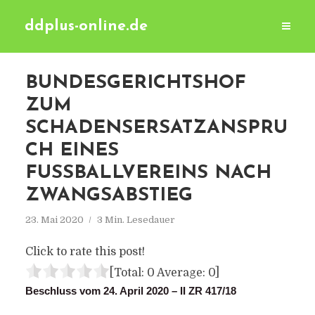
ddplus-online.de
BUNDESGERICHTSHOF
ZUM
SCHADENSERSATZANSPRU
CH EINES
FUSSBALLVEREINS NACH Z
WANGSABSTIEG
23. Mai 2020
3 Min. Lesedauer
Click to rate this post!
[Total:
0
Average:
0
]
Beschluss vom 24. April 2020 – II ZR 417/18