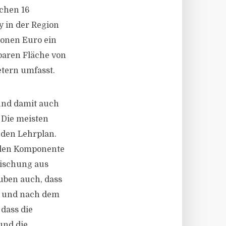
chen 16
y in der Region
ionen Euro ein
baren Fläche von
tern umfasst.
 und damit auch
 Die meisten
 den Lehrplan.
ialen Komponente
Mischung aus
uben auch, dass
0 und nach dem
dass die
und die