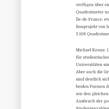
verfügen über e
Quadratmeter und
Île-de-France, et
Bauprojekt von 
5.108 Quadratme
Michael Keune, G
für studentische
Universitäten si
Aber auch die Gr
sind deutlich si
beiden Formen de
wir den gleiche
Ausbruch der gro
Studentenzahlen 