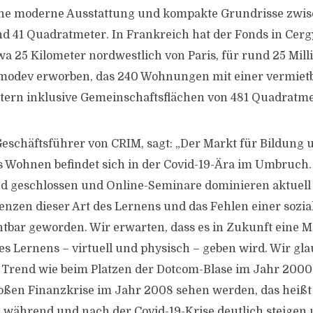
ine moderne Ausstattung und kompakte Grundrisse zwis
 41 Quadratmeter. In Frankreich hat der Fonds in Cerg
wa 25 Kilometer nordwestlich von Paris, für rund 25 Mill
Imodev erworben, das 240 Wohnungen mit einer vermiet
tern inklusive Gemeinschaftsflächen von 481 Quadratme
eschäftsführer von CRIM, sagt: „Der Markt für Bildung
s Wohnen befindet sich in der Covid-19-Ära im Umbruch.
nd geschlossen und Online-Seminare dominieren aktuell
enzen dieser Art des Lernens und das Fehlen einer soz
chtbar geworden. Wir erwarten, dass es in Zukunft eine 
s Lernens – virtuell und physisch – geben wird. Wir gla
n Trend wie beim Platzen der Dotcom-Blase im Jahr 200
ßen Finanzkrise im Jahr 2008 sehen werden, das heißt 
während und nach der Covid-19-Krise deutlich steigen 