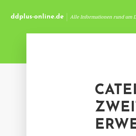
ddplus-online.de
Alle Informationen rund um 
CATE
ZWEI
ERWE