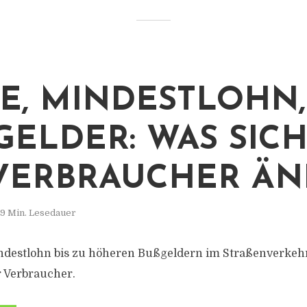
E, MINDESTLOHN,
ELDER: WAS SICH 
ERBRAUCHER ÄND
9 Min. Lesedauer
destlohn bis zu höheren Bußgeldern im Straßenverkehr:
 Verbraucher.