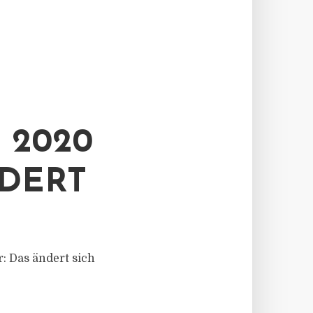
2020 F
ERT
 Das ändert sich