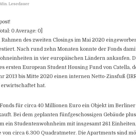
Min. Lesedauer
post!
otal:
0
Average:
0
]
im Rahmen des zweiten Closings im Mai 2020 eingeworbe
estiert. Nach rund zehn Monaten konnte der Fonds dami
ohneinheiten in vier europäischen Ländern ankaufen. De
es ersten European Student Housing Fund von Catella, de
r 2013 bis Mitte 2020 einen internen Netto-Zinsfuß (IRR
erwirtschaftet hat.
 Fonds für circa 40 Millionen Euro ein Objekt im Berliner 
uft. Bei dem geplanten fünfgeschossigen Gebäude plus 
um ein Studentenwohnheim mit insgesamt 261 Einheiten, 
 von circa 6.300 Quadratmeter. Die Apartments sind mö