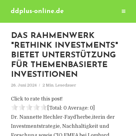
ddplus-online.de
DAS RAHMENWERK
"RETHINK INVESTMENTS"
BIETET UNTERSTÜTZUNG
FÜR THEMENBASIERTE
INVESTITIONEN
26. Juni 2024
2 Min. Lesedauer
Click to rate this post!
[Total:
0
Average:
0
]
Dr. Nannette Hechler-Fayd’herbe,iterin der
Investmentstrategie, Nachhaltigkeit und
Forschung sowie CIO EMEA bei Lombard