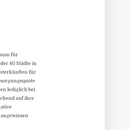
raum für
der 40 Städte in
Unterkünften für
ersorgungsquote
n lediglich bei
echend auf ihre
ative
 angewiesen