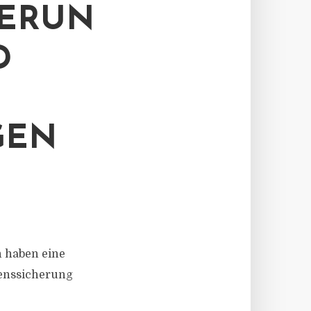
HERUN
D
GEN
 haben eine
menssicherung