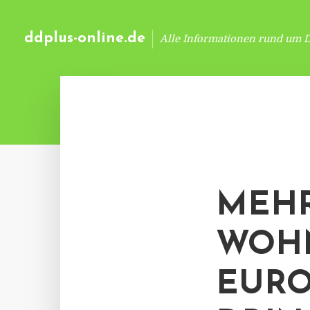
ddplus-online.de
Alle Informationen rund um 
MEHR
WOHN
EURO