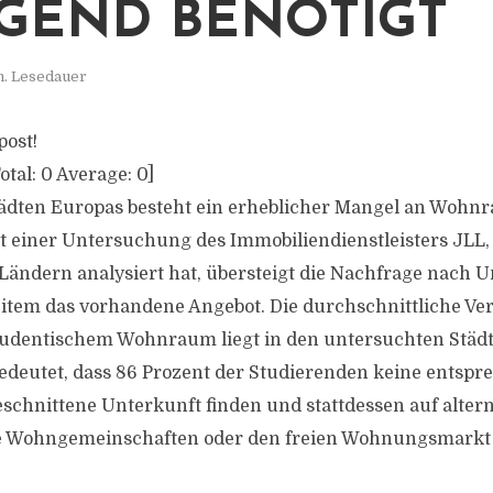
GEND BENÖTIGT
n. Lesedauer
post!
otal:
0
Average:
0
]
ädten Europas besteht ein erheblicher Mangel an Wohn
t einer Untersuchung des Immobiliendienstleisters JLL, 
Ländern analysiert hat, übersteigt die Nachfrage nach 
item das vorhandene Angebot. Die durchschnittliche V
tudentischem Wohnraum liegt in den untersuchten Städte
bedeutet, dass 86 Prozent der Studierenden keine entspr
schnittene Unterkunft finden und stattdessen auf altern
 Wohngemeinschaften oder den freien Wohnungsmarkt