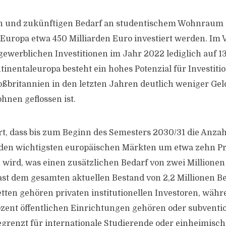
n und zukünftigen Bedarf an studentischem Wohnraum 
Europa etwa 450 Milliarden Euro investiert werden. Im 
 gewerblichen Investitionen im Jahr 2022 lediglich auf 1
inentaleuropa besteht ein hohes Potenzial für Investitio
ßbritannien in den letzten Jahren deutlich weniger Gel
hnen geflossen ist.
rt, dass bis zum Beginn des Semesters 2030/31 die Anzah
den wichtigsten europäischen Märkten um etwa zehn Pr
n wird, was einen zusätzlichen Bedarf von zwei Millionen
fast dem gesamten aktuellen Bestand von 2,2 Millionen B
etten gehören privaten institutionellen Investoren, währ
ozent öffentlichen Einrichtungen gehören oder subventi
grenzt für internationale Studierende oder einheimisc