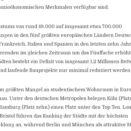
sozioökonomischen Merkmalen verfügbar sind.
hstums von rund 48.000 auf insgesamt etwa 700.000
gen in den fünf größten europäischen Ländern Deutsc
Frankreich, Italien und Spanien in den letzten zehn Jahr
erenden im gleichen Zeitraum um das Fünffache erhöht.
ten besteht ein Defizit von insgesamt 1,2 Millionen Bett
und laufende Bauprojekte nur minimal reduziert werden
dem größten Mangel an studentischem Wohnraum in Euro
au. Unter den deutschen Metropolen belegen Köln (Platz 
 Hamburg (Platz zehn) einen Platz unter den Top Ten. Lo
ristol führen das Ranking der Städte mit der höchsten
lung an, während Berlin und München als attraktive St