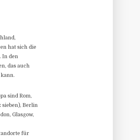
hland,
en hat sich die
 In den
en, das auch
 kann.
pa sind Rom,
sieben), Berlin
ndon, Glasgow,
andorte für