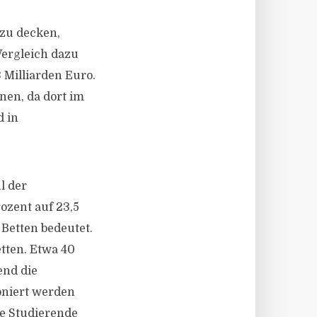
zu decken,
Vergleich dazu
3 Milliarden Euro.
nen, da dort im
d in
l der
ozent auf 23,5
 Betten bedeutet.
etten. Etwa 40
end die
oniert werden
he Studierende