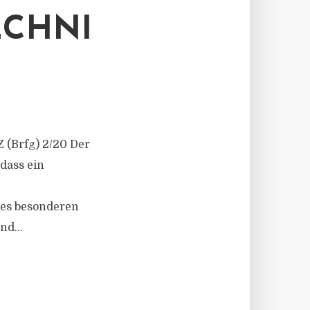
ECHNI
Z (Brfg) 2/20 Der
dass ein
des besonderen
nd...