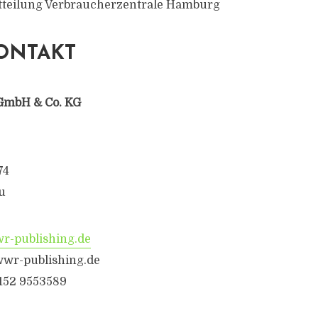
itteilung Verbraucherzentrale Hamburg
ONTAKT
GmbH & Co. KG
74
u
-publishing.de
wr-publishing.de
6152 9553589