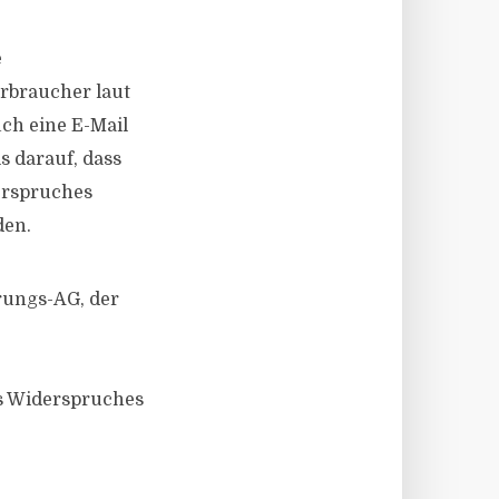
e
erbraucher laut
ch eine E-Mail
s darauf, dass
erspruches
den.
rungs-AG, der
s Widerspruches