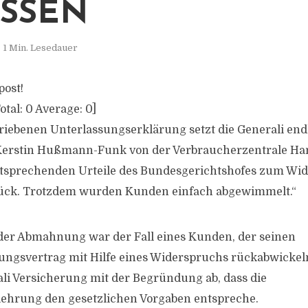
SSEN
1 Min. Lesedauer
post!
otal:
0
Average:
0
]
riebenen Unterlassungserklärung setzt die Generali end
 Kerstin Hußmann-Funk von der Verbraucherzentrale Ha
entsprechenden Urteile des Bundesgerichtshofes zum Wi
ück. Trotzdem wurden Kunden einfach abgewimmelt.“
er Abmahnung war der Fall eines Kunden, der seinen
ngsvertrag mit Hilfe eines Widerspruchs rückabwickeln
ali Versicherung mit der Begründung ab, dass die
ehrung den gesetzlichen Vorgaben entspreche.