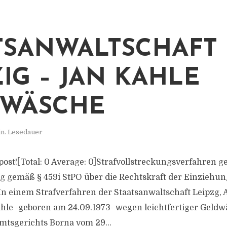
TSANWALTSCHAFT
ZIG – JAN KAHLE
DWÄSCHE
in. Lesedauer
s post![Total: 0 Average: 0]Strafvollstreckungsverfahren 
g gemäß § 459i StPO über die Rechtskraft der Einzieh
In einem Strafverfahren der Staatsanwaltschaft Leipzg, A
hle -geboren am 24.09.1973- wegen leichtfertiger Geldwä
Amtsgerichts Borna vom 29...