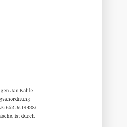
gegen Jan Kahle –
ungsanordnung
z: 652 Js 19938/​
sche, ist durch