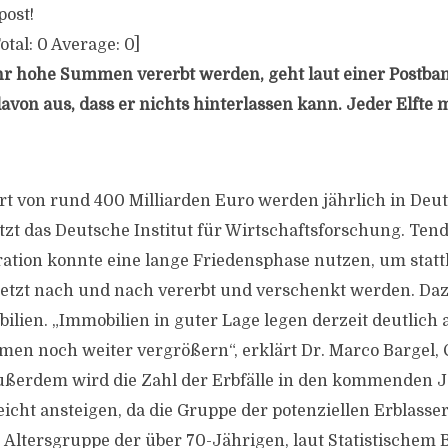
post!
otal:
0
Average:
0
]
hr hohe Summen vererbt werden, geht laut einer Postba
avon aus, dass er nichts hinterlassen kann. Jeder Elfte 
t von rund 400 Milliarden Euro werden jährlich in Deu
tzt das Deutsche Institut für Wirtschaftsforschung. Tend
tion konnte eine lange Friedensphase nutzen, um stat
jetzt nach und nach vererbt und verschenkt werden. D
ilien. „Immobilien in guter Lage legen derzeit deutlich 
men noch weiter vergrößern“, erklärt Dr. Marco Bargel, 
Außerdem wird die Zahl der Erbfälle in den kommenden 
eicht ansteigen, da die Gruppe der potenziellen Erblasser
 Altersgruppe der über 70-Jährigen, laut Statistischem