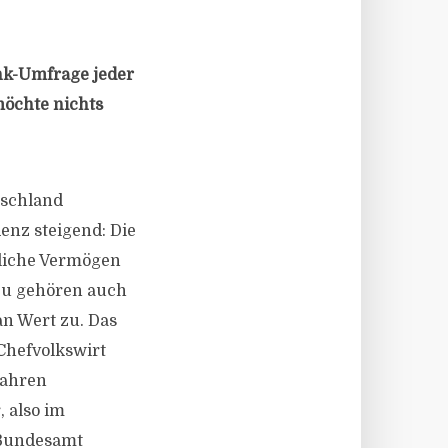
nk-Umfrage jeder
möchte nichts
tschland
enz steigend: Die
tliche Vermögen
azu gehören auch
an Wert zu. Das
Chefvolkswirt
Jahren
, also im
 Bundesamt