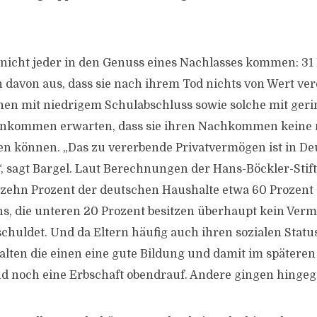
“
icht jeder in den Genuss eines Nachlasses kommen: 31 
davon aus, dass sie nach ihrem Tod nichts von Wert ve
hen mit niedrigem Schulabschluss sowie solche mit ger
inkommen erwarten, dass sie ihren Nachkommen keine 
en können. „Das zu vererbende Privatvermögen ist in De
t“, sagt Bargel. Laut Berechnungen der Hans-Böckler-Stif
zehn Prozent der deutschen Haushalte etwa 60 Prozent
, die unteren 20 Prozent besitzen überhaupt kein Ver
schuldet. Und da Eltern häufig auch ihren sozialen Statu
alten die einen eine gute Bildung und damit im späteren
 noch eine Erbschaft obendrauf. Andere gingen hingege