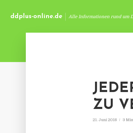
ddplus-online.de
Alle Informationen rund um 
JEDE
ZU V
21. Juni 2018
3 Min