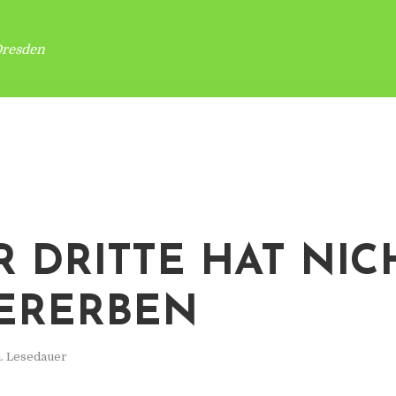
Dresden
R DRITTE HAT NIC
ERERBEN
. Lesedauer