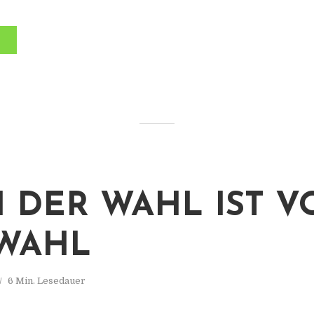
 DER WAHL IST V
WAHL
6 Min. Lesedauer