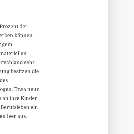
Prozent der
rerben können.
ingem
materiellen
utschland sehr
tung besitzen die
 des
mögen. Etwa neun
s an ihre Kinder
 Berufsleben ein
n leer aus.