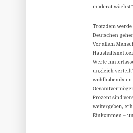
moderat wächst.
Trotzdem werde n
Deutschen gehen 
Vor allem Mensc
Haushaltsnettoe
Werte hinterlass
ungleich verteil
wohlhabendsten 
Gesamtvermögens
Prozent sind ver
weitergeben, erh
Einkommen – und