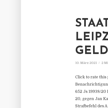
STAA
LEIP
GEL
10. März 2021
2 M
Click to rate thi
Benachrichtigun
652 Js 19938/​20 
20, gegen Jan Ka
Strafbefehl des 