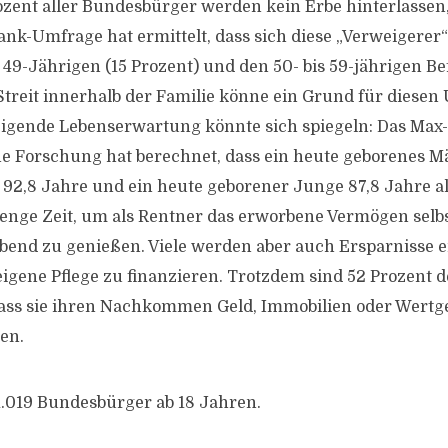
zent aller Bundesbürger werden kein Erbe hinterlassen, 
bank-Umfrage hat ermittelt, dass sich diese „Verweigerer
 49-Jährigen (15 Prozent) und den 50- bis 59-jährigen Be
Streit innerhalb der Familie könne ein Grund für diesen 
eigende Lebenserwartung könnte sich spiegeln: Das Max-
he Forschung hat berechnet, dass ein heute geborenes 
 92,8 Jahre und ein heute geborener Junge 87,8 Jahre alt
 Menge Zeit, um als Rentner das erworbene Vermögen selb
end zu genießen. Viele werden aber auch Ersparnisse e
igene Pflege zu finanzieren. Trotzdem sind 52 Prozent
 dass sie ihren Nachkommen Geld, Immobilien oder Wert
en.
.019 Bundesbürger ab 18 Jahren.