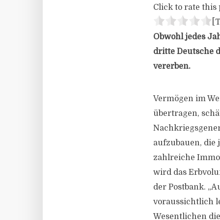
Click to rate this 
[T
Obwohl jedes Ja
dritte Deutsche d
vererben.
Vermögen im Wer
übertragen, schä
Nachkriegsgenera
aufzubauen, die 
zahlreiche Immob
wird das Erbvolu
der Postbank. „
voraussichtlich l
Wesentlichen die