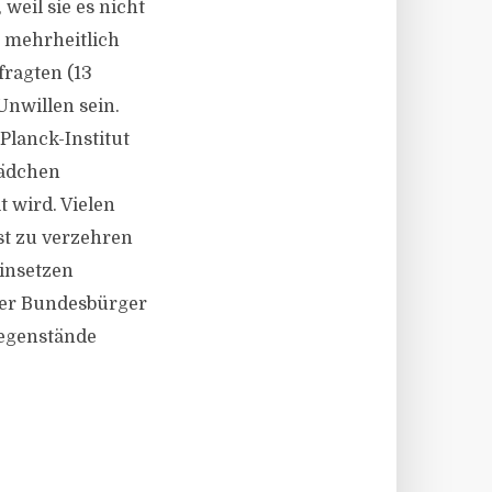
weil sie es nicht
“ mehrheitlich
fragten (13
Unwillen sein.
Planck-Institut
Mädchen
 wird. Vielen
st zu verzehren
insetzen
 der Bundesbürger
gegenstände