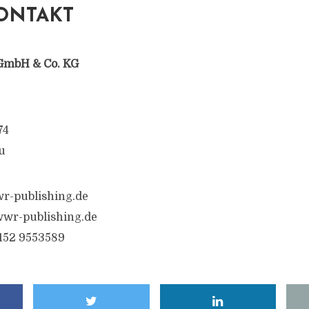
ONTAKT
GmbH & Co. KG
74
u
r-publishing.de
wr-publishing.de
6152 9553589