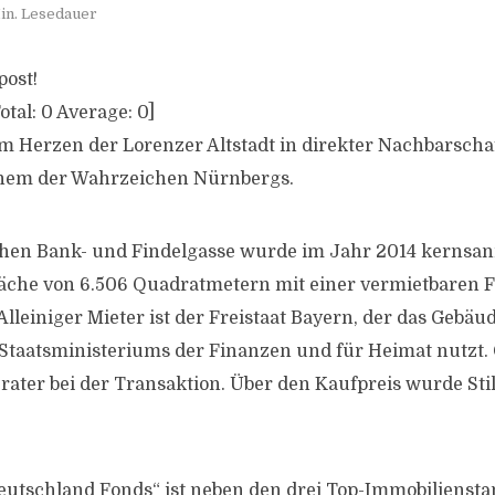
in. Lesedauer
post!
otal:
0
Average:
0
]
 im Herzen der Lorenzer Altstadt in direkter Nachbarscha
inem der Wahrzeichen Nürnbergs.
hen Bank- und Findelgasse wurde im Jahr 2014 kernsani
äche von 6.506 Quadratmetern mit einer vermietbaren F
leiniger Mieter ist der Freistaat Bayern, der das Gebäud
 Staatsministeriums der Finanzen und für Heimat nutzt
rater bei der Transaktion. Über den Kaufpreis wurde St
utschland Fonds“ ist neben den drei Top-Immobilienst