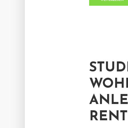
WEITERLESEN
STUDI
WOHL
ANLE
REN