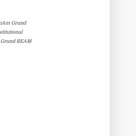
KanAm Grund
titutional
Am Grund REAM