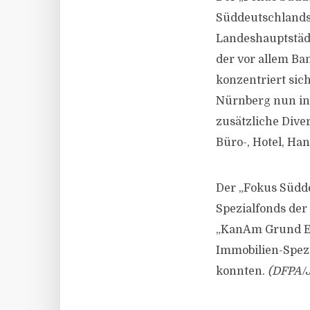
Süddeutschlands,
Landeshauptstädt
der vor allem Ba
konzentriert sic
Nürnberg nun in
zusätzliche Diver
Büro-, Hotel, Han
Der „Fokus Südd
Spezialfonds de
„KanAm Grund Eu
Immobilien-Spezi
konnten.
(DFPA/J