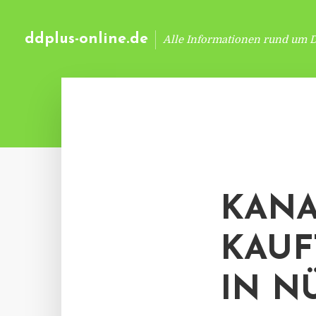
ddplus-online.de
Alle Informationen rund um 
KAN
KAUF
IN N