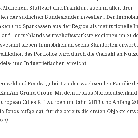
 München, Stuttgart und Frankfurt auch in allen drei
en der südlichen Bundesländer investiert. Der Immobili
nken und Sparkassen aus der Region als institutionelle I
h auf Deutschlands wirtschaftsstärkste Regionen im Süd
sgesamt sieben Immobilien an sechs Standorten erworbe
sifikation des Portfolios wird durch die Vielzahl an Nut
dels- und Industrieflächen erreicht.
eutschland Fonds“ gehört zu der wachsenden Familie de
r KanAm Grund Group. Mit dem „Fokus Norddeutschland
ropean Cities KI“ wurden im Jahr 2019 und Anfang 20
alfonds aufgelegt, für die bereits die ersten Objekte e
F1)