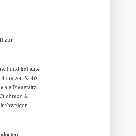
ft zur
ert und hat eine
läche von 5.440
e als Dienstsitz
. Cushman &
illschweigen
andorten