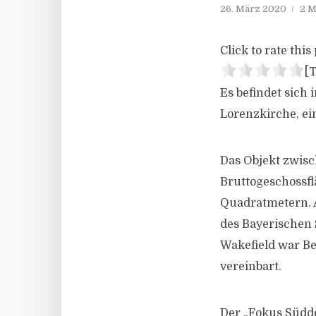
26. März 2020
2 M
Click to rate this 
[T
Es befindet sich
Lorenzkirche, e
Das Objekt zwisc
Bruttogeschossfl
Quadratmetern. Al
des Bayerischen
Wakefield war Be
vereinbart.
Der „Fokus Südde