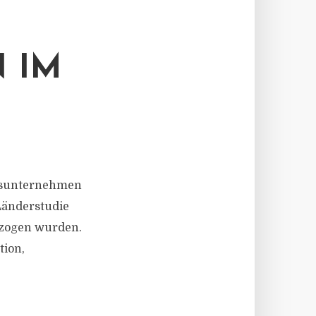
 IM
ungsunternehmen
Länderstudie
erzogen wurden.
tion,