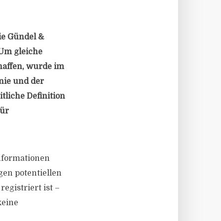
ie Gündel &
 Um gleiche
haffen, wurde im
nie und der
tliche Definition
für
Informationen
en potentiellen
egistriert ist –
keine