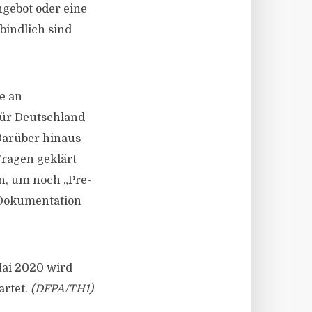
ngebot oder eine
bindlich sind
e an
 für Deutschland
 Darüber hinaus
ragen geklärt
n, um noch „Pre-
 Dokumentation
Mai 2020 wird
artet.
(DFPA/TH1)