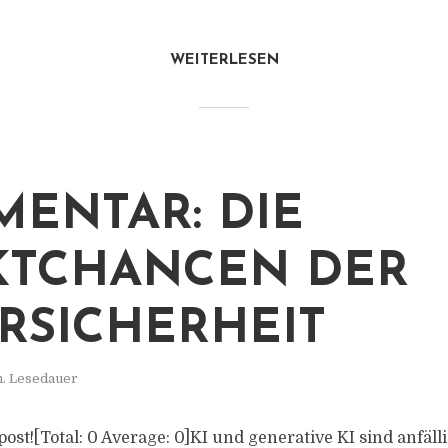
WEITERLESEN
ENTAR: DIE
KTCHANCEN DER
RSICHERHEIT
n. Lesedauer
 post![Total: 0 Average: 0]KI und generative KI sind anfäll