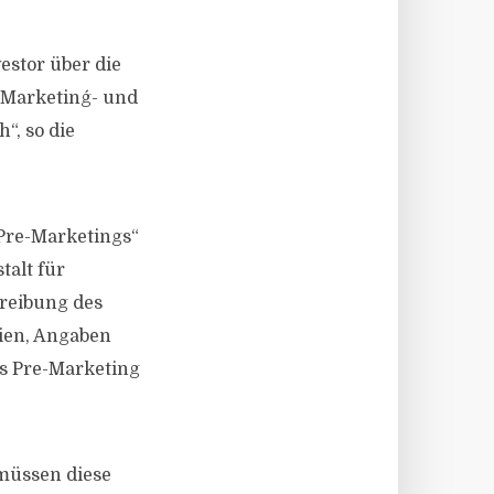
estor über die
-Marketing´- und
“, so die
Pre-Marketings“
talt für
hreibung des
gien, Angaben
s Pre-Marketing
müssen diese