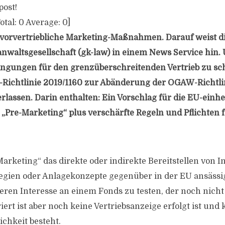
post!
otal:
0
Average:
0
]
h vorvertriebliche Marketing-Maßnahmen. Darauf weist d
nwaltsgesellschaft (gk-law) in einem News Service hin.
ngungen für den grenzüberschreitenden Vertrieb zu sc
-Richtlinie 2019/1160 zur Abänderung der OGAW-Richtli
rlassen. Darin enthalten: Ein Vorschlag für die EU-einhei
„Pre-Marketing“ plus verschärfte Regeln und Pflichten 
Marketing“ das direkte oder indirekte Bereitstellen von 
egien oder Anlagekonzepte gegenüber in der EU ansässig
ren Interesse an einem Fonds zu testen, der noch nicht r
iert ist aber noch keine Vertriebsanzeige erfolgt ist und 
chkeit besteht.