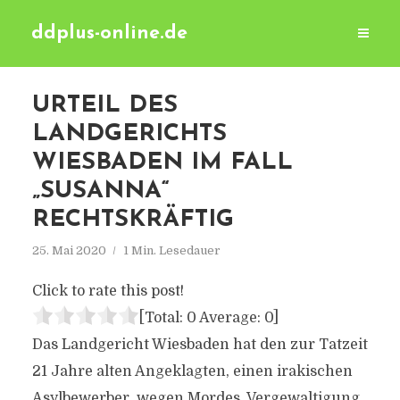
ddplus-online.de
URTEIL DES
LANDGERICHTS
WIESBADEN IM FALL
„SUSANNA“
RECHTSKRÄFTIG
25. Mai 2020
1 Min. Lesedauer
Click to rate this post!
[Total:
0
Average:
0
]
Das Landgericht Wiesbaden hat den zur Tatzeit
21 Jahre alten Angeklagten, einen irakischen
Asylbewerber, wegen Mordes, Vergewaltigung