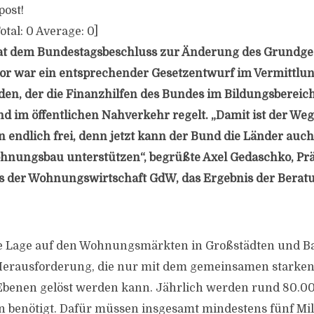
post!
otal:
0
Average:
0
]
at dem Bundestagsbeschluss zur Änderung des Grundge
or war ein entsprechender Gesetzentwurf im Vermittlu
den, der die Finanzhilfen des Bundes im Bildungsbereich
im öffentlichen Nahverkehr regelt. „Damit ist der We
endlich frei, denn jetzt kann der Bund die Länder auch 
hnungsbau unterstützen“, begrüßte Axel Gedaschko, Prä
s der Wohnungswirtschaft GdW, das Ergebnis der Berat
e Lage auf den Wohnungsmärkten in Großstädten und 
 Herausforderung, die nur mit dem gemeinsamen stark
r Ebenen gelöst werden kann. Jährlich werden rund 80.0
 benötigt. Dafür müssen insgesamt mindestens fünf Mil