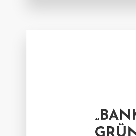
„BAN
GRÜN