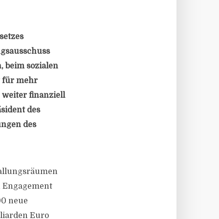
setzes
ngsausschuss
, beim sozialen
g für mehr
weiter finanziell
sident des
ungen des
Ballungsräumen
en Engagement
00 neue
liarden Euro