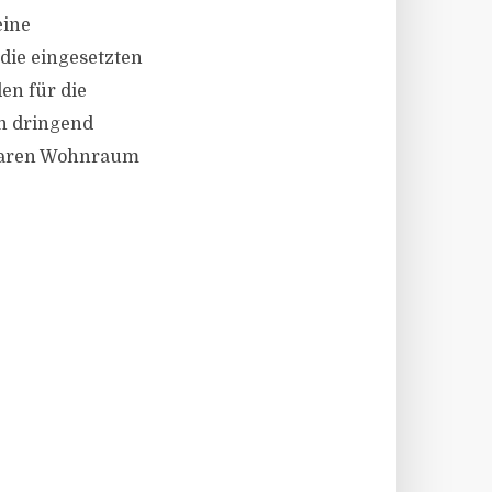
eine
die eingesetzten
en für die
n dringend
hlbaren Wohnraum