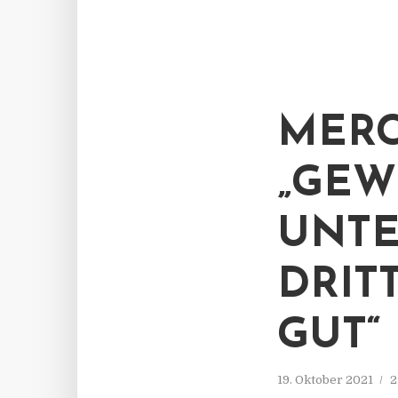
MERC
„GEW
UNTE
DRIT
GUT“
19. Oktober 2021
2