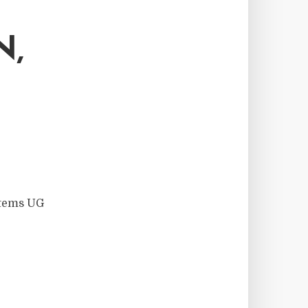
N,
stems UG