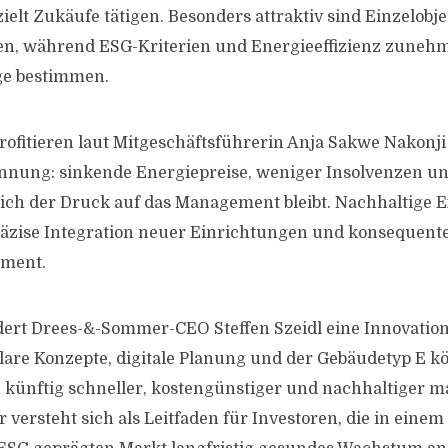
elt Zukäufe tätigen. Besonders attraktiv sind Einzelobje
en, während ESG-Kriterien und Energieeffizienz zuneh
ge bestimmen.
rofitieren laut Mitgeschäftsführerin Anja Sakwe Nakonji
nung: sinkende Energiepreise, weniger Insolvenzen und
ich der Druck auf das Management bleibt. Nachhaltige 
räzise Integration neuer Einrichtungen und konsequent
ement.
rdert Drees-&-Sommer-CEO Steffen Szeidl eine Innovati
are Konzepte, digitale Planung und der Gebäudetyp E k
 künftig schneller, kostengünstiger und nachhaltiger m
versteht sich als Leitfaden für Investoren, die in einem