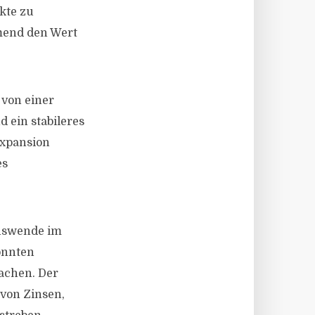
kte zu
mend den Wert
 von einer
 ein stabileres
Expansion
es
onswende im
önnten
achen. Der
 von Zinsen,