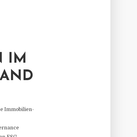
 IM
TAND
ene Immobilien-
vernance