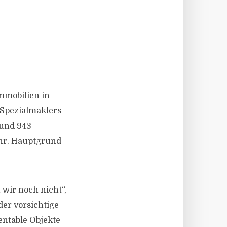
mmobilien in
Spezialmaklers
 und 943
ahr. Hauptgrund
 wir noch nicht“,
er vorsichtige
entable Objekte