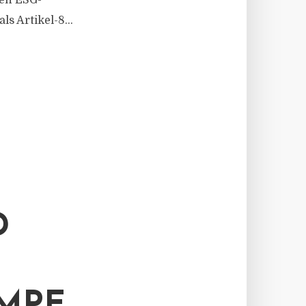
gen ESG-
s Artikel-8...
D
MPE