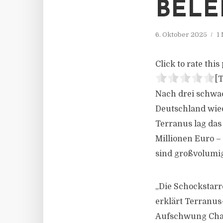
BEL
6. Oktober 2025
1
Click to rate this 
[T
Nach drei schwac
Deutschland wie
Terranus lag das
Millionen Euro –
sind großvolumig
„Die Schockstarre
erklärt Terranus
Aufschwung Chanc