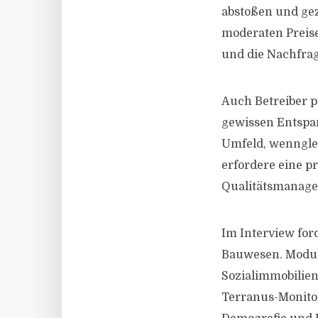
abstoßen und gezi
moderaten Preis
und die Nachfra
Auch Betreiber p
gewissen Entspan
Umfeld, wenngle
erfordere eine p
Qualitätsmanag
Im Interview fo
Bauwesen. Modul
Sozialimmobilien
Terranus-Monitor 