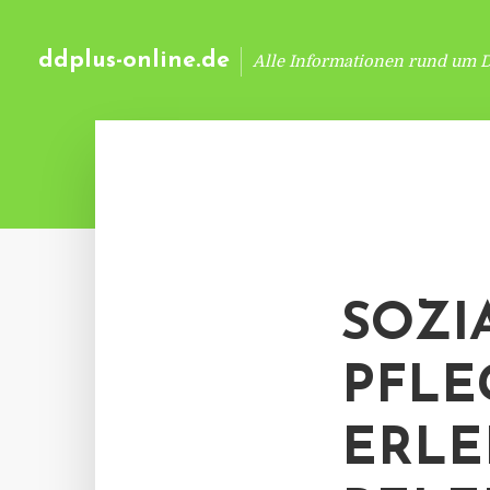
ddplus-online.de
Alle Informationen rund um 
SOZI
PFLE
ERLE