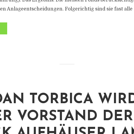
hrung). Das Ergebnis: Die meisten Fonds berücksichti
n Anlageentscheidungen. Folgerichtig sind sie fast alle al
AN TORBICA WIR
R VORSTAND DER
K AUFHÄUSER LA