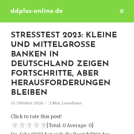
ddplus-online.de
STRESSTEST 2023: KLEINE
UND MITTELGROSSE B
ANKEN IN D
EUTSCHLAND ZEIGEN F
ORTSCHRITTE, ABER H
ERAUSFORDERUNGEN B
LEIBEN
13. Oktober 2024
2 Min. Lesedauer
Click to rate this post!
[Total:
0
Average:
0
]