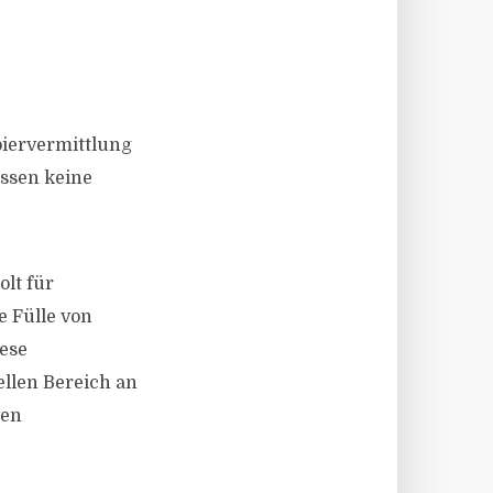
iervermittlung
ssen keine
lt für
 Fülle von
iese
ellen Bereich an
ven