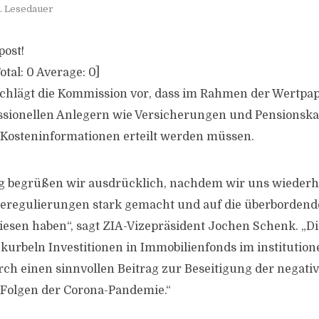
n. Lesedauer
post!
otal:
0
Average:
0
]
chlägt die Kommission vor, dass im Rahmen der Wertpap
ssionellen Anlegern wie Versicherungen und Pensionska
 Kosteninformationen erteilt werden müssen.
g begrüßen wir ausdrücklich, nachdem wir uns wiederho
eregulierungen stark gemacht und auf die überbordende
iesen haben“, sagt ZIA-Vizepräsident Jochen Schenk. „D
kurbeln Investitionen in Immobilienfonds im institution
rch einen sinnvollen Beitrag zur Beseitigung der negati
 Folgen der Corona-Pandemie.“