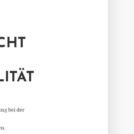
CHT
ITÄT
ung bei der
en.